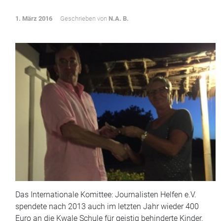
1. März 2016
Geschrieben von
N.A. B.
Das Internationale Komittee: Journalisten Helfen e.V.
spendete nach 2013 auch im letzten Jahr wieder 400
Euro an die Kwale Schule für geistig behinderte Kinder.