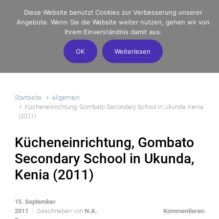
Zum Hauptinhalt springen
Diese Website benutzt Cookies zur Verbesserung unserer
Angebote. Wenn Sie die Website weiter nutzen, gehen wir von
Ihrem Einverständnis damit aus.
OK
Weiterlesen
Startseite
Allgemein
Kücheneinrichtung, Gombato Secondary School in Ukunda, Kenia
(2011)
Kücheneinrichtung, Gombato
Secondary School in Ukunda,
Kenia (2011)
15. September
2011
Geschrieben von
N.A.
Kommentieren