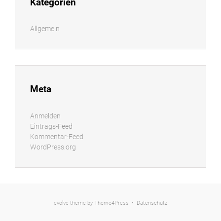
Kategorien
Allgemein
Meta
Anmelden
Eintrags-Feed
Kommentar-Feed
WordPress.org
evolve
theme by Theme4Press •
Datenschutz